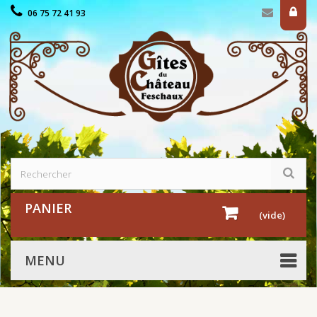
06 75 72 41 93
PANIER
(vide)
MENU