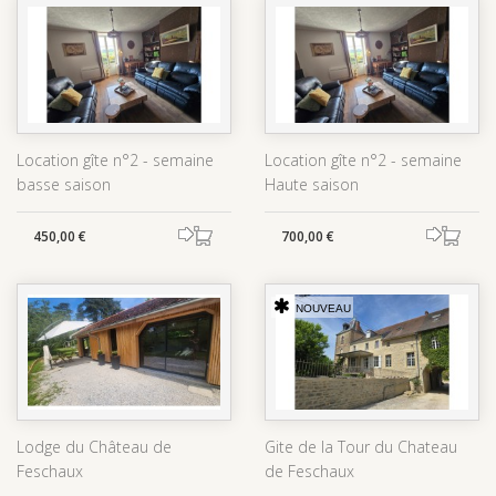
Location gîte n°2 - semaine
Location gîte n°2 - semaine
basse saison
Haute saison
450,00 €
700,00 €
NOUVEAU
Lodge du Château de
Gite de la Tour du Chateau
Feschaux
de Feschaux