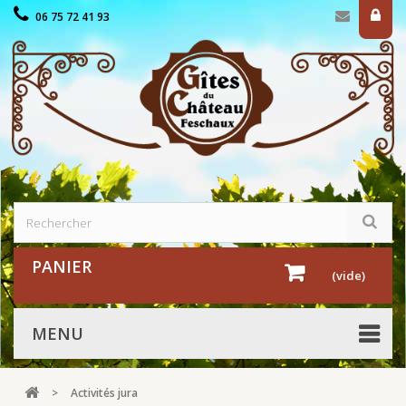
06 75 72 41 93
PANIER
(vide)
MENU
>
Activités jura