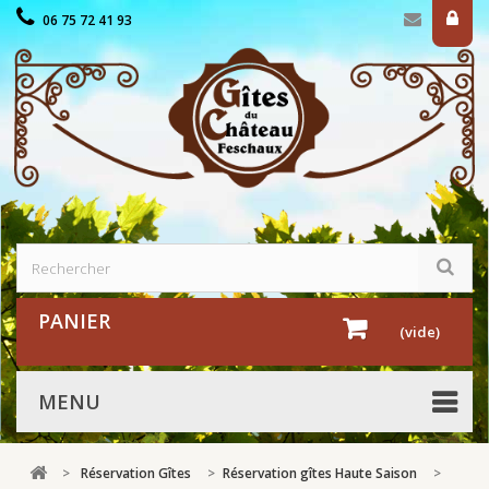
06 75 72 41 93
PANIER
(vide)
MENU
>
Réservation Gîtes
>
Réservation gîtes Haute Saison
>