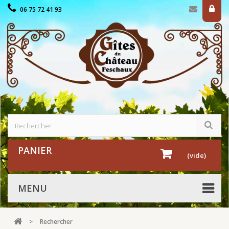
06 75 72 41 93
PANIER
(vide)
MENU
>
Rechercher