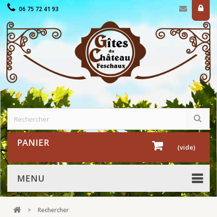
06 75 72 41 93
PANIER
(vide)
MENU
>
Rechercher