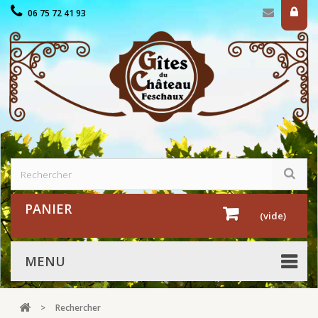
06 75 72 41 93
PANIER
(vide)
MENU
>
Rechercher